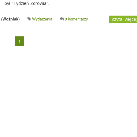
był "Tydzień Zdrowia".
 (Woźniak)
Wydarzenia
0 komentarzy
czytaj więce
1