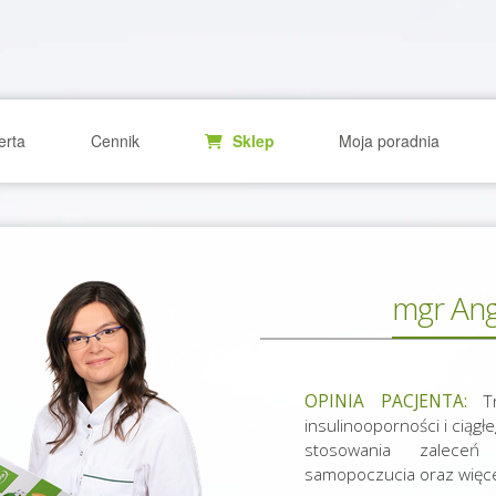
erta
Cennik
Sklep
Moja poradnia
mgr Ang
OPINIA PACJENTA:
Tr
insulinooporności i ciągł
stosowania zalece
samopoczucia oraz więce