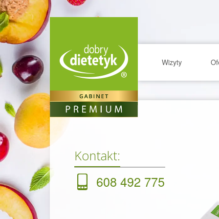
Wizyty
Of
Kontakt:
608 492 775